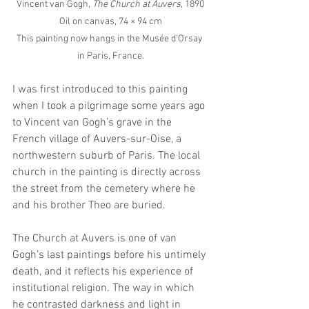
Vincent van Gogh, 
The Church at Auvers
, 1890
Oil on canvas, 74 × 94 cm
This painting now hangs in the Musée d'Orsay 
in Paris, France.
I was first introduced to this painting 
when I took a pilgrimage some years ago 
to Vincent van Gogh’s grave in the 
French village of Auvers-sur-Oise, a 
northwestern suburb of Paris. The local 
church in the painting is directly across 
the street from the cemetery where he 
and his brother Theo are buried.
The Church at Auvers is one of van 
Gogh’s last paintings before his untimely 
death, and it reflects his experience of 
institutional religion. The way in which 
he contrasted darkness and light in 