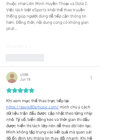
thuộc như Liên Minh Huyền Thoại và Dota 2. 
Việc tách biệt eSports khỏi thể thao truyền 
thống giúp người dùng dễ tiếp cận thông tin 
hơn. Đồng thời, nội dung cũng có không gian 
phát…
Show More
Like
Reply
UY88
Jun 18
Rated 5 out of 5 stars.
Khi xem mục thể thao trực tiếp tại 
https://davis80smusic.com/
 mình chú ý cách 
dữ liệu trận đấu được cập nhật theo từng nhịp 
nhỏ. Tỷ số, biến động kèo và thời gian thi đấu 
được hiển thị tách lớp nên dễ theo dõi liên tục. 
Mình không tập trung vào kết quả mà quan sát 
độ ổn định khi thông tin thay đổi nhanh. Khi hệ 