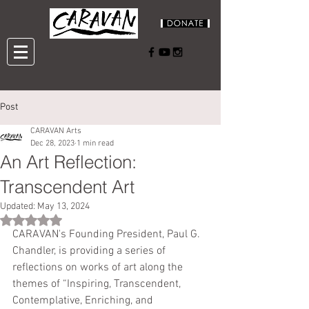
Post
CARAVAN Arts
Dec 28, 2023
1 min read
An Art Reflection:
Transcendent Art
Updated:
May 13, 2024
Rated NaN out of 5 stars.
CARAVAN's Founding President, Paul G. 
Chandler, is providing a series of 
reflections on works of art along the 
themes of “Inspiring, Transcendent, 
Contemplative, Enriching, and 