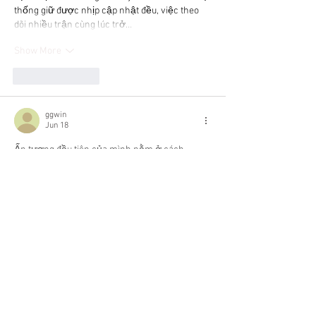
thống giữ được nhịp cập nhật đều, việc theo 
dõi nhiều trận cùng lúc trở…
Show More
Like
Reply
ggwin
Jun 18
Ấn tượng đầu tiên của mình nằm ở cách 
Trang Chủ GGwin
 tổ chức thông tin theo 
hướng khá gọn gàng và thực tế. Mình thấy 
những khu vực thường xuyên sử dụng như tài 
khoản và giao dịch đều được đặt ở vị trí dễ tiếp 
cận hơn, còn các nhóm nội dung chính cũng 
được sắp xếp thành từng khu riêng. Ngoài ra, 
giao diện trên điện thoại vẫn giữ được sự 
đồng đều nên việc sử dụng trên…
Show More