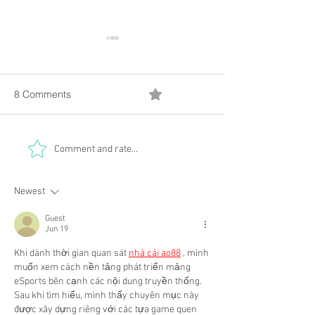
8 Comments
0.0 / 5 (0)
An Art Reflection:
An Art Reflection
Comment and rate...
Enriching Art
Contemplative A
Newest
Guest
Jun 19
Khi dành thời gian quan sát 
nhà cái ao88
 , mình 
muốn xem cách nền tảng phát triển mảng 
eSports bên cạnh các nội dung truyền thống. 
Sau khi tìm hiểu, mình thấy chuyên mục này 
được xây dựng riêng với các tựa game quen 